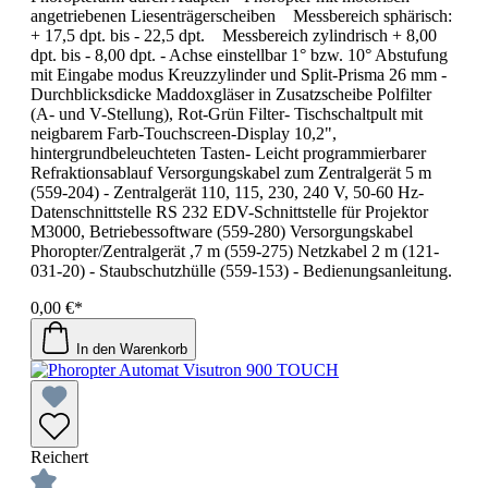
angetriebenen Liesenträgerscheiben Messbereich sphärisch:
+ 17,5 dpt. bis - 22,5 dpt. Messbereich zylindrisch + 8,00
dpt. bis - 8,00 dpt. - Achse einstellbar 1° bzw. 10° Abstufung
mit Eingabe modus Kreuzzylinder und Split-Prisma 26 mm -
Durchblicksdicke Maddoxgläser in Zusatzscheibe Polfilter
(A- und V-Stellung), Rot-Grün Filter- Tischschaltpult mit
neigbarem Farb-Touchscreen-Display 10,2",
hintergrundbeleuchteten Tasten- Leicht programmierbarer
Refraktionsablauf Versorgungskabel zum Zentralgerät 5 m
(559-204) - Zentralgerät 110, 115, 230, 240 V, 50-60 Hz-
Datenschnittstelle RS 232 EDV-Schnittstelle für Projektor
M3000, Betriebessoftware (559-280) Versorgungskabel
Phoropter/Zentralgerät ,7 m (559-275) Netzkabel 2 m (121-
031-20) - Staubschutzhülle (559-153) - Bedienungsanleitung.
0,00 €*
In den Warenkorb
Reichert