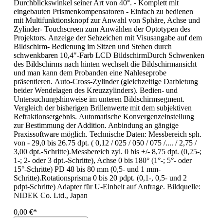
Durchblickswinkel seiner Art von 40°. - Komplett mit
eingebauten Prismenkompensatoren - Einfach zu bedienen
mit Multifunktionsknopf zur Anwahl von Sphäre, Achse und
Zylinder- Touchscreen zum Anwählen der Optotypen des
Projektors. Anzeige der Sehzeichen mit Visusangabe auf dem
Bildschirm- Bedienung im Sitzen und Stehen durch
schwenkbaren 10,4"-Farb LCD BildschirmDurch Schwenken
des Bildschirms nach hinten wechselt die Bildschirmansicht
und man kann dem Probanden eine Nahleseprobe
präsentieren. Auto-Cross-Zylinder (gleichzeitige Darbietung
beider Wendelagen des Kreuzzylinders). Bedien- und
Untersuchungshinweise im unteren Bildschirmsegment.
Vergleich der bisherigen Brillenwerte mit dem subjektiven
Refraktionsergebnis. Automatische Konvergenzeinstellung
zur Bestimmung der Addition. Anbindung an gängige
Praxissoftware möglich. Technische Daten: Messbereich sph.
von - 29,0 bis 26.75 dpt. ( 0,12 / 025 / 050 / 075 /.... / 2,75 /
3,00 dpt.-Schritte).Messbereich zyl. 0 bis +/- 8,75 dpt. (0,25-;
1-; 2- oder 3 dpt.-Schritte), Achse 0 bis 180° (1°-; 5°- oder
15°-Schritte) PD 48 bis 80 mm (0,5- und 1 mm-
Schritte).Rotationsprisma 0 bis 20 pdpt. (0,1-, 0,5- und 2
pdpt-Schritte) Adapter für U-Einheit auf Anfrage. Bildquelle:
NIDEK Co. Ltd., Japan
0,00 €*