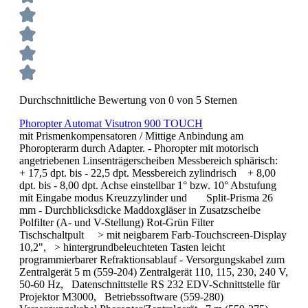
Durchschnittliche Bewertung von 0 von 5 Sternen
Phoropter Automat Visutron 900 TOUCH
mit Prismenkompensatoren / Mittige Anbindung am
Phoropterarm durch Adapter. - Phoropter mit motorisch
angetriebenen Linsenträgerscheiben Messbereich sphärisch:
+ 17,5 dpt. bis - 22,5 dpt. Messbereich zylindrisch + 8,00
dpt. bis - 8,00 dpt. Achse einstellbar 1° bzw. 10° Abstufung
mit Eingabe modus Kreuzzylinder und Split-Prisma 26
mm - Durchblicksdicke Maddoxgläser in Zusatzscheibe
Polfilter (A- und V-Stellung) Rot-Grün Filter
Tischschaltpult > mit neigbarem Farb-Touchscreen-Display
10,2", > hintergrundbeleuchteten Tasten leicht
programmierbarer Refraktionsablauf - Versorgungskabel zum
Zentralgerät 5 m (559-204) Zentralgerät 110, 115, 230, 240 V,
50-60 Hz, Datenschnittstelle RS 232 EDV-Schnittstelle für
Projektor M3000, Betriebssoftware (559-280)