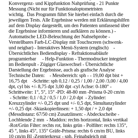
Konvergenz- und Kippfunktion Nahprüfung - 21 Punkte
Messung (Nicht nur für Funktionaloptometristen
wichtig. Das Programm führt Sie hierbei einfach durch die
jeweiligen Tests. Alle Ergebnisse werden mit Erklärungshilfen
auf dem Display dargestellt, um den Patienten umfassend über
die Ergebnisse informieren und aufklären zu können.) -
Automatische LED-Beleuchtung der Nahsehprobe -
Verstellbares Farb-LC-Display mit Touchscreen (schwenk-
und neigbar) - Interaktives Menü-System (englisch) -
Übersichtliches Bediendisplay - Refraktionsabläufe
programierbar - Help-Funktion - Thermodrucker integriert
im Bedienpult - Zügiger Glaswechsel - Übersichtliche
Darstellung der Ergebnisse, auch als grafische Analyse
Technische Daten: - Messbereich: sph - - 19,00 dpt bist +
16,75 dpt -Schritte: sph 0,12 / 0,25 / 1,00 / 2,00 /3,00 / 4,00
dpt, cyl bis +/- 8,75 dpt 3,00 dpt -cyl Achse: 0-180° -
Schrittweite: 1°, 5°, 15° -PD: 48-80 mm -Prisma 0-20 cm/m
- Schritte: 0,1 / 0,2 / 0,5 / 1,0 / 2,0 dpt - Zylinder:
Kreuzzylinder +/- 0,25 dpt und +/- 0,5 dpt, Simultanzylinder
+/- 0,25 dpt -Skiaskopierlinsen: + 1,50 dpt / + 2,0 dpt
(Messdistanz: 67/50 cm) Zusatzlinsen: - Abdeckscheibe -
Lochblende 2 mm - Maddox: rechts horizontal, links vertikal
-Rot/Grün Filter: rechts rot, links grün - Polfilter: rechts 135°,
45 °, links 45°, 135° Gräfe-Prisma: rechts 6 cm/m BU, links
10 cm/m BI -Zentrierkreuz - sph. Feinabgleich mit