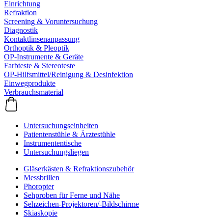
Einrichtung
Refraktion
Screening & Voruntersuchung
Diagnostik
Kontaktlinsenanpassung
Orthoptik & Pleoptik
OP-Instrumente & Geräte
Farbteste & Stereoteste
OP-Hilfsmittel/Reinigung & Desinfektion
Einwegprodukte
Verbrauchsmaterial
Untersuchungseinheiten
Patientenstühle & Ärztestühle
Instrumententische
Untersuchungsliegen
Gläserkästen & Refraktionszubehör
Messbrillen
Phoropter
Sehproben für Ferne und Nähe
Sehzeichen-Projektoren/-Bildschirme
Skiaskopie