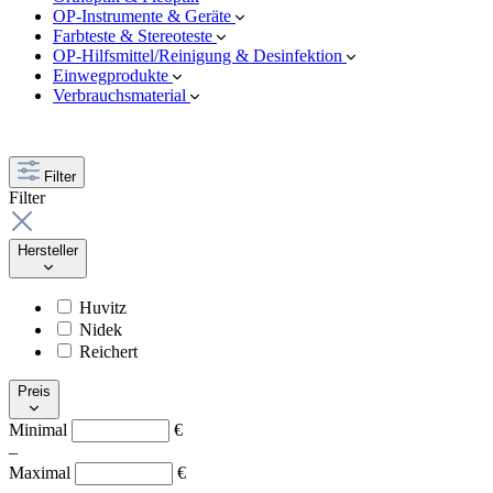
OP-Instrumente & Geräte
Farbteste & Stereoteste
OP-Hilfsmittel/Reinigung & Desinfektion
Einwegprodukte
Verbrauchsmaterial
Filter
Filter
Hersteller
Huvitz
Nidek
Reichert
Preis
Minimal
€
–
Maximal
€