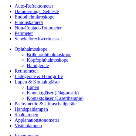
Auto-Refraktometer
Dämmerungs- Sehteste
Endothelmikroskope
Funduskamera
Non-Contact-Tonometer
Perimeter
Scheitelbrechwertmesser
Ophthalmoskope
Brillenophthalmoskope
Kopfophthalmoskope
Handgeräte
Retinometer
Ladegeräte & Handgriffe
Lupen & Kontaktgläser
Lupen
Kontaktgläser (Diagnostik)
Kontaktgläser (Lasertherapie)
Pachymetrie & Ultraschallgeräte
Handspaltlampen
Spaltlampen
Applanationstonometer
Visitenlampen
Keratometer