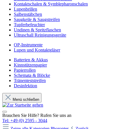
Kontaktschalen & Symblepharonschalen
Lupenbrillen
Salbenstäbchen
Saugkeile & Saugstreifen
Tupferbefeuchter
Undinen & Spritzflaschen
Ultraschall Reinigungsgeräte
OP-Instrumente
Lupen und Kontaktgläser
Batterien & Akkus
Kinnstützenpapier
Papierrollen
Schemata & Blöcke
Tränenteststreifen
Desinfektion
Menü schließen
Brauchen Sie Hilfe? Rufen Sie uns an
Tel: +49 (0) 2595 - 3044
Zeige alle Kategorien
Phoropter
Zurück