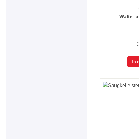
Durchschnittlic
Watte- u
In 