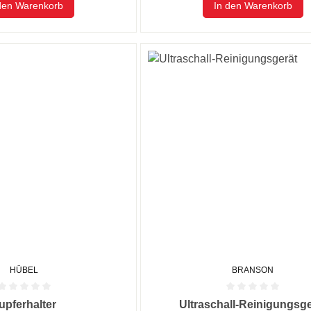
den Warenkorb
In den Warenkorb
HÜBEL
BRANSON
he Bewertung von 0 von 5 Sternen
Durchschnittliche Bewertung von
upferhalter
Ultraschall-Reinigungsge