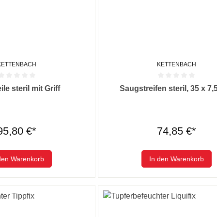
KETTENBACH
KETTENBACH
he Bewertung von 0 von 5 Sternen
Durchschnittliche Bewertung von
le steril mit Griff
Saugstreifen steril, 35 x 7
95,80 €*
74,85 €*
den Warenkorb
In den Warenkorb