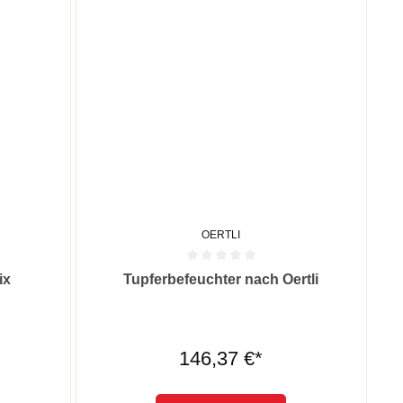
OERTLI
 0 von 5 Sternen
Durchschnittliche Bewertung von 0 von 5 Sternen
ix
Tupferbefeuchter nach Oertli
146,37 €*