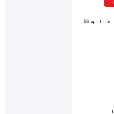
In 
Durchschnittlic
T