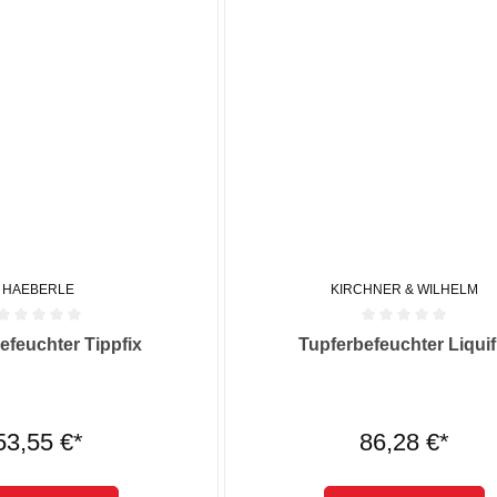
HAEBERLE
KIRCHNER & WILHELM
he Bewertung von 0 von 5 Sternen
Durchschnittliche Bewertung von
efeuchter Tippfix
Tupferbefeuchter Liquif
53,55 €*
86,28 €*