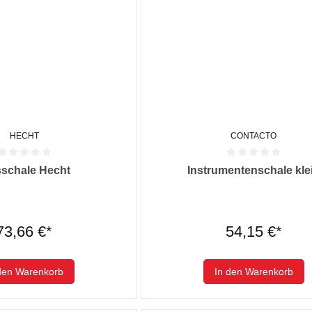
HECHT
CONTACTO
he Bewertung von 0 von 5 Sternen
Durchschnittliche Bewertung von
sschale Hecht
Instrumentenschale kle
73,66 €*
54,15 €*
den Warenkorb
In den Warenkorb