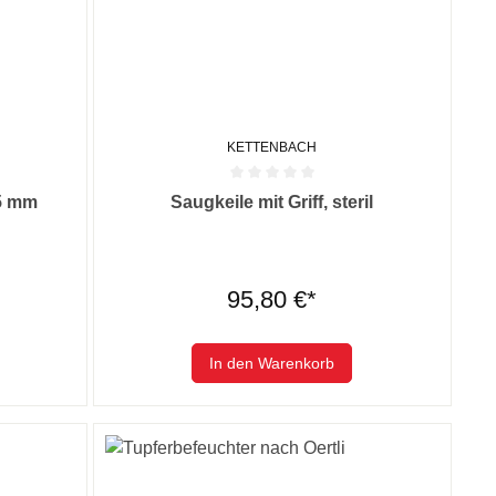
KETTENBACH
 0 von 5 Sternen
Durchschnittliche Bewertung von 0 von 5 Sternen
,5 mm
Saugkeile mit Griff, steril
95,80 €*
In den Warenkorb