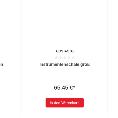
CONTACTO
 0 von 5 Sternen
Durchschnittliche Bewertung von 0 von 5 Sternen
in
Instrumentenschale groß
65,45 €*
In den Warenkorb