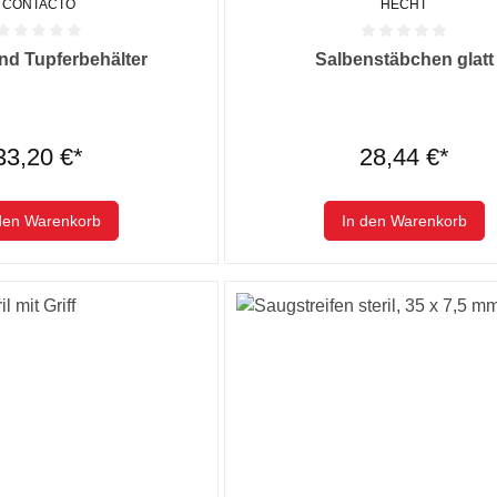
CONTACTO
HECHT
he Bewertung von 0 von 5 Sternen
Durchschnittliche Bewertung von
nd Tupferbehälter
Salbenstäbchen glatt
33,20 €*
28,44 €*
den Warenkorb
In den Warenkorb