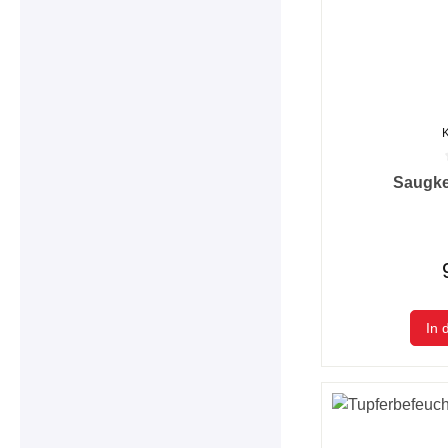
Durchschnittlic
Saugkei
In 