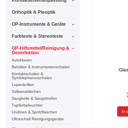
Kontaktlinsenanpassung
Orthoptik & Pleoptik
OP-Instrumente & Geräte
Farbteste & Stereoteste
OP-Hilfsmittel/Reinigung &
Desinfektion
Autoklaven
Behälter & Instrumentenschalen
Durchschnittlic
Gla
Kontaktschalen &
Symblepharonschalen
Lupenbrillen
Salbenstäbchen
Saugkeile & Saugstreifen
Tupferbefeuchter
In 
Undinen & Spritzflaschen
Ultraschall Reinigungsgeräte