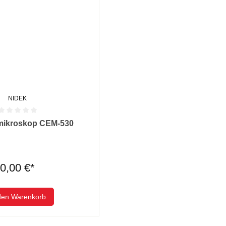
NIDEK
he Bewertung von 0 von 5 Sternen
mikroskop CEM-530
0,00 €*
den Warenkorb