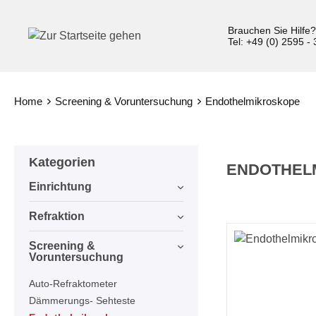
inhalt springen
Brauchen Sie Hilfe
Tel: +49 (0) 2595 -
Home
Screening & Voruntersuchung
Endothelmikroskope
Kategorien
ENDOTHEL
Einrichtung
Refraktion
Screening &
Voruntersuchung
Auto-Refraktometer
Dämmerungs- Sehteste