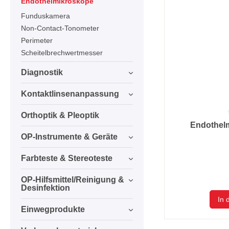
Endothelmikroskope
Funduskamera
Non-Contact-Tonometer
Perimeter
Scheitelbrechwertmesser
Diagnostik
Kontaktlinsenanpassung
Orthoptik & Pleoptik
Durchschnittlic
Endothel
OP-Instrumente & Geräte
Farbteste & Stereoteste
OP-Hilfsmittel/Reinigung &
Desinfektion
In 
Einwegprodukte