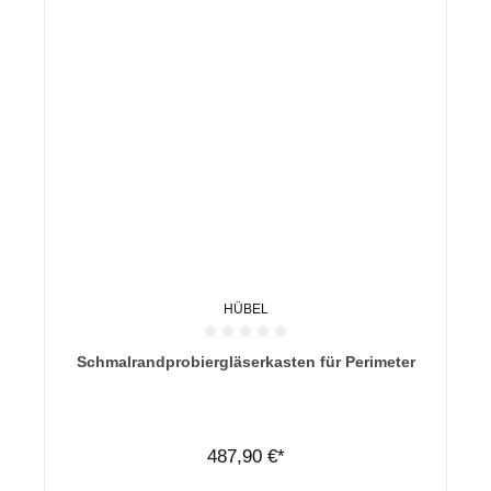
HÜBEL
Durchschnittliche Bewertung von 0 von 5 Sternen
Schmalrandprobiergläserkasten für Perimeter
487,90 €*