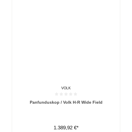
VOLK
Durchschnittliche Bewertung von 0 von 5 Sternen
Panfunduskop / Volk H-R Wide Field
1.389,92 €*