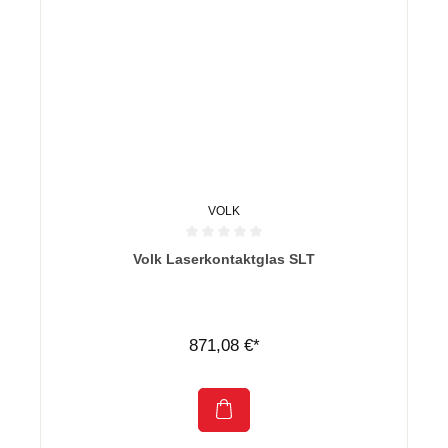
VOLK
Durchschnittliche Bewertung von 0 von 5 Sternen
Volk Laserkontaktglas SLT
871,08 €*