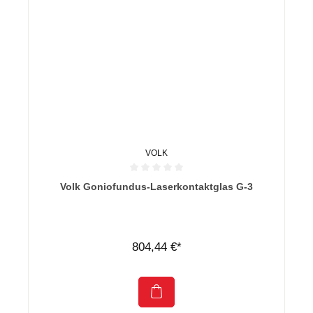
VOLK
Durchschnittliche Bewertung von 0 von 5 Sternen
Volk Goniofundus-Laserkontaktglas G-3
804,44 €*