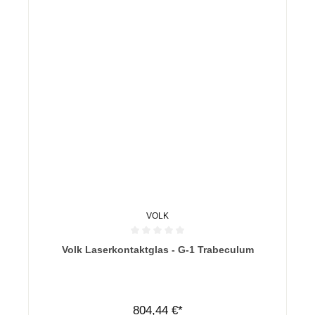
VOLK
Durchschnittliche Bewertung von 0 von 5 Sternen
Volk Laserkontaktglas - G-1 Trabeculum
804,44 €*