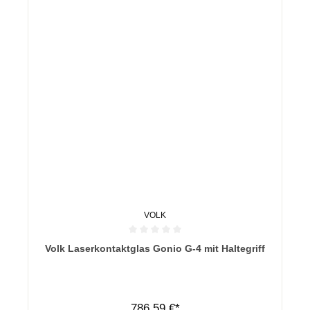
VOLK
Durchschnittliche Bewertung von 0 von 5 Sternen
Volk Laserkontaktglas Gonio G-4 mit Haltegriff
786,59 €*