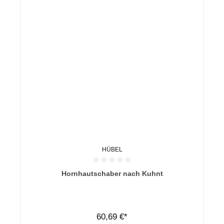
HÜBEL
Durchschnittliche Bewertung von 0 von 5 Sternen
Hornhautschaber nach Kuhnt
60,69 €*