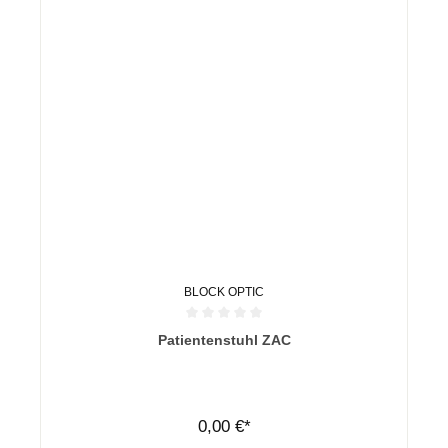
BLOCK OPTIC
Durchschnittliche Bewertung von 0 von 5 Sternen
Patientenstuhl ZAC
0,00 €*