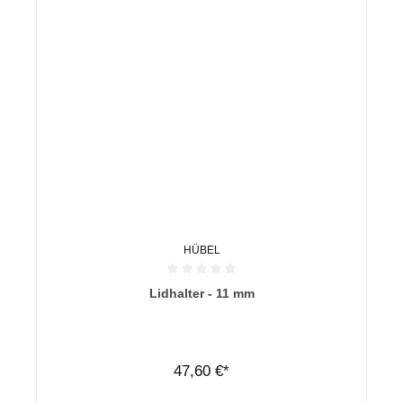
HÜBEL
Durchschnittliche Bewertung von 0 von 5 Sternen
Lidhalter - 11 mm
47,60 €*