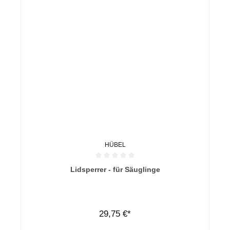
HÜBEL
Durchschnittliche Bewertung von 0 von 5 Sternen
Lidsperrer - für Säuglinge
29,75 €*