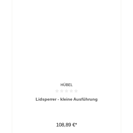
HÜBEL
Durchschnittliche Bewertung von 0 von 5 Sternen
Lidsperrer - kleine Ausführung
108,89 €*