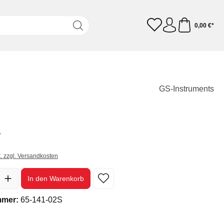
0,00 €*
GS-Instruments
*
t. zzgl. Versandkosten
In den Warenkorb
mmer:
65-141-02S