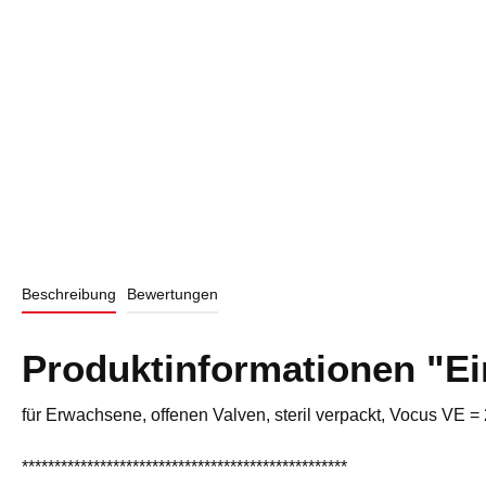
Beschreibung
Bewertungen
Produktinformationen "Ei
für Erwachsene, offenen Valven, steril verpackt, Vocus VE =
**************************************************